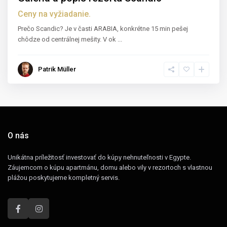
Ceny na vyžiadanie.
Prečo Scandic? Je v časti ARABIA, konkrétne 15 min pešej
chôdze od centrálnej mešity. V ok
...
Patrik Müller
O nás
Unikátna príležitosť investovať do kúpy nehnuteľnosti v Egypte.
Záujemcom o kúpu apartmánu, domu alebo vily v rezortoch s vlastnou
plážou poskytujeme kompletný servis.