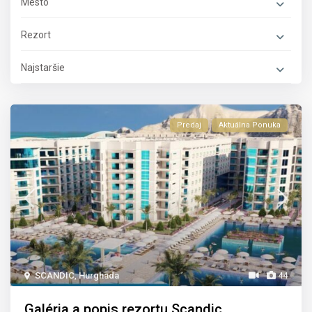
Mesto
Rezort
Najstaršie
Predaj
Aktuálna Ponuka
SCANDIC
,
Hurghada
44
Galéria a popis rezortu Scandic